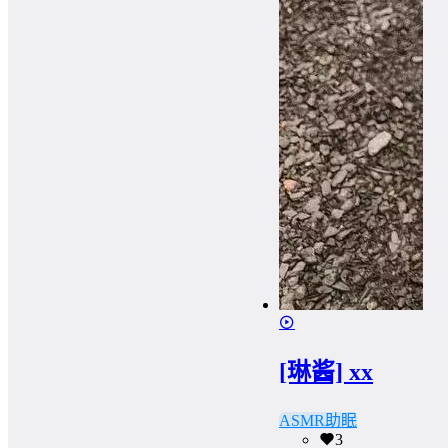
[琳酱] xx
ASMR助眠
3